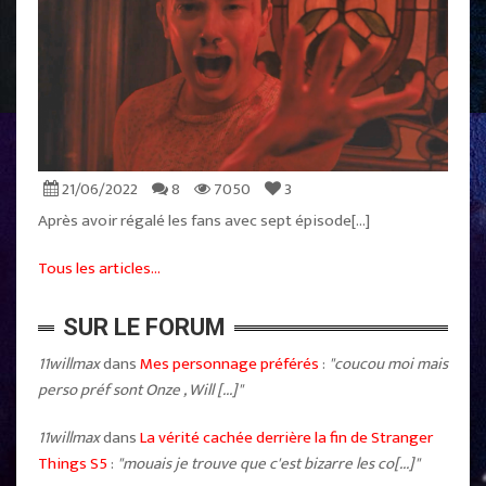
21/06/2022
8
7050
3
Après avoir régalé les fans avec sept épisode[...]
Tous les articles...
SUR LE FORUM
11willmax
dans
Mes personnage préférés
:
"coucou moi mais
perso préf sont Onze , Will [...]"
11willmax
dans
La vérité cachée derrière la fin de Stranger
Things S5
:
"mouais je trouve que c'est bizarre les co[...]"