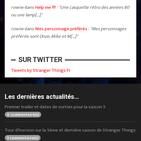
rowiw
dans
Help me !!!!
:
"Une casquette rétro des années 80
ou une lamp[...]"
rowiw
dans
Mes personnage préférés
:
"Mes personnages
préférée sont Onze, Mike et M[...]"
SUR TWITTER
Tweets by Stranger Things Fr
Les dernières actualités...
Premier trailer et dates de sorties pour la saison 5
0 commentaire(s)
Tour d'horizon sur la 5ème et dernière saison de Stranger Things
3 commentaire(s)