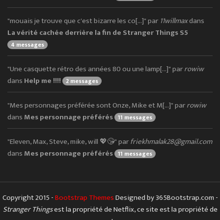
"mouais je trouve que c'est bizarre les co[...]" par
11willmax
dans
La vérité cachée derrière la fin de Stranger Things S5
4 messages
"Une casquette rétro des années 80 ou une lamp[...]" par
rowiw
dans
Help me !!!!
2 messages
"Mes personnages préférée sont Onze, Mike et M[...]" par
rowiw
dans
Mes personnage préférés
11 messages
"Eleven, Max, Steve, mike, will 💖😘" par
friekhmalak28@gmail.com
dans
Mes personnage préférés
11 messages
Copyright 2015 -
Bootstrap Themes
Designed by 365Bootstrap.com -
Stranger Things
est la propriété de Netflix, ce site est la propriété de