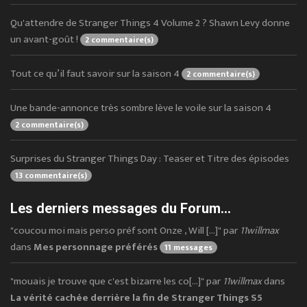
Qu'attendre de Stranger Things 4 Volume 2 ? Shawn Levy donne
un avant-goût !
2 commentaire(s)
Tout ce qu’il faut savoir sur la saison 4
2 commentaire(s)
Une bande-annonce très sombre lève le voile sur la saison 4
2 commentaire(s)
Surprises du Stranger Things Day : Teaser et Titre des épisodes
13 commentaire(s)
Les derniers messages du Forum...
"coucou moi mais perso préf sont Onze , Will [...]" par
11willmax
dans
Mes personnage préférés
11 messages
"mouais je trouve que c'est bizarre les co[...]" par
11willmax
dans
La vérité cachée derrière la fin de Stranger Things S5