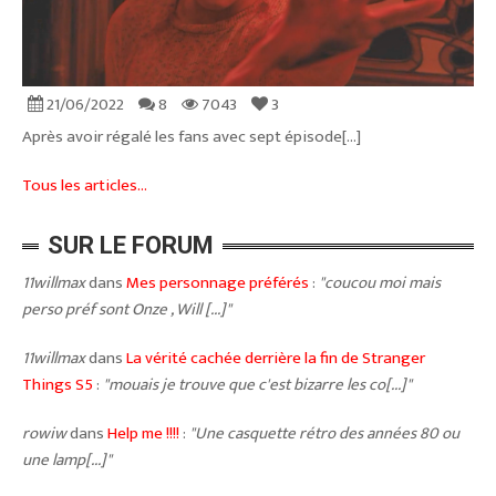
21/06/2022
8
7043
3
Après avoir régalé les fans avec sept épisode[...]
Tous les articles...
SUR LE FORUM
11willmax
dans
Mes personnage préférés
:
"coucou moi mais
perso préf sont Onze , Will [...]"
11willmax
dans
La vérité cachée derrière la fin de Stranger
Things S5
:
"mouais je trouve que c'est bizarre les co[...]"
rowiw
dans
Help me !!!!
:
"Une casquette rétro des années 80 ou
une lamp[...]"