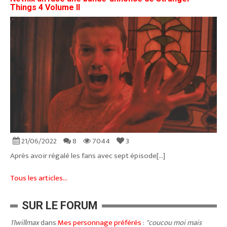
Things 4 Volume II
21/06/2022
8
7044
3
Après avoir régalé les fans avec sept épisode[...]
Tous les articles...
SUR LE FORUM
11willmax
dans
Mes personnage préférés
:
"coucou moi mais