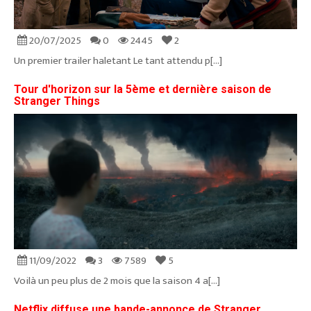
20/07/2025
0
2445
2
Un premier trailer haletant Le tant attendu p[...]
Tour d'horizon sur la 5ème et dernière saison de
Stranger Things
11/09/2022
3
7589
5
Voilà un peu plus de 2 mois que la saison 4 a[...]
Netflix diffuse une bande-annonce de Stranger