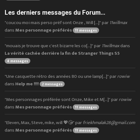
Les derniers messages du Forum...
"coucou moi mais perso préf sont Onze , Will [...]" par
11willmax
dans
Mes personnage préférés
11 messages
"mouais je trouve que c'est bizarre les co[...]" par
11willmax
dans
La vérité cachée derrière la fin de Stranger Things S5
4 messages
"Une casquette rétro des années 80 ou une lamp[...]" par
rowiw
dans
Help me !!!!
2 messages
"Mes personnages préférée sont Onze, Mike et M[...]" par
rowiw
dans
Mes personnage préférés
11 messages
"Eleven, Max, Steve, mike, will 💖😘" par
friekhmalak28@gmail.com
dans
Mes personnage préférés
11 messages