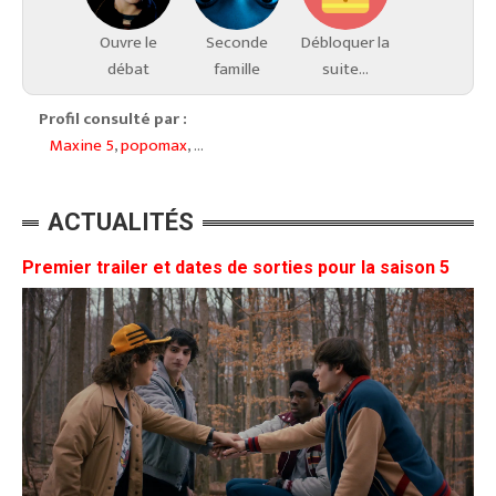
Ouvre le
Seconde
Débloquer la
débat
famille
suite...
Profil consulté par :
Maxine 5
,
popomax
, ...
ACTUALITÉS
Premier trailer et dates de sorties pour la saison 5