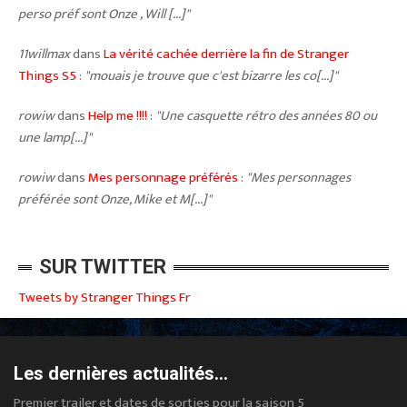
perso préf sont Onze , Will [...]"
11willmax
dans
La vérité cachée derrière la fin de Stranger
Things S5
:
"mouais je trouve que c'est bizarre les co[...]"
rowiw
dans
Help me !!!!
:
"Une casquette rétro des années 80 ou
une lamp[...]"
rowiw
dans
Mes personnage préférés
:
"Mes personnages
préférée sont Onze, Mike et M[...]"
SUR TWITTER
Tweets by Stranger Things Fr
Les dernières actualités...
Premier trailer et dates de sorties pour la saison 5