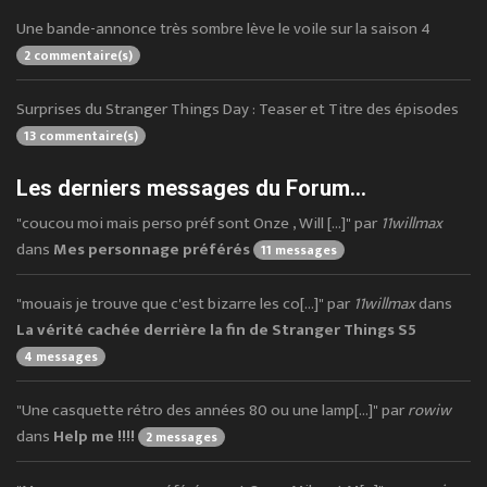
Une bande-annonce très sombre lève le voile sur la saison 4
2 commentaire(s)
Surprises du Stranger Things Day : Teaser et Titre des épisodes
13 commentaire(s)
Les derniers messages du Forum...
"coucou moi mais perso préf sont Onze , Will [...]" par
11willmax
dans
Mes personnage préférés
11 messages
"mouais je trouve que c'est bizarre les co[...]" par
11willmax
dans
La vérité cachée derrière la fin de Stranger Things S5
4 messages
"Une casquette rétro des années 80 ou une lamp[...]" par
rowiw
dans
Help me !!!!
2 messages