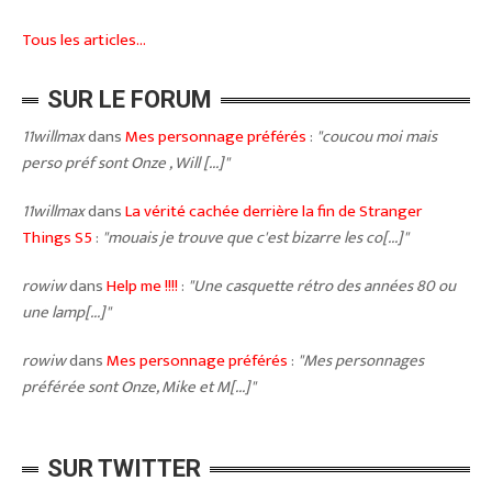
Tous les articles...
SUR LE FORUM
11willmax
dans
Mes personnage préférés
:
"coucou moi mais
perso préf sont Onze , Will [...]"
11willmax
dans
La vérité cachée derrière la fin de Stranger
Things S5
:
"mouais je trouve que c'est bizarre les co[...]"
rowiw
dans
Help me !!!!
:
"Une casquette rétro des années 80 ou
une lamp[...]"
rowiw
dans
Mes personnage préférés
:
"Mes personnages
préférée sont Onze, Mike et M[...]"
SUR TWITTER