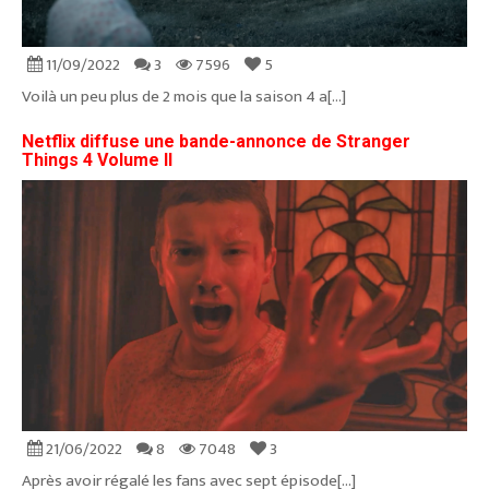
11/09/2022
3
7596
5
Voilà un peu plus de 2 mois que la saison 4 a[...]
Netflix diffuse une bande-annonce de Stranger
Things 4 Volume II
21/06/2022
8
7048
3
Après avoir régalé les fans avec sept épisode[...]