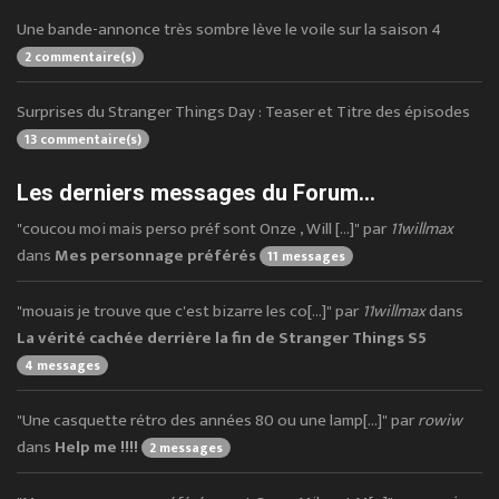
Une bande-annonce très sombre lève le voile sur la saison 4
2 commentaire(s)
Surprises du Stranger Things Day : Teaser et Titre des épisodes
13 commentaire(s)
Les derniers messages du Forum...
"coucou moi mais perso préf sont Onze , Will [...]" par
11willmax
dans
Mes personnage préférés
11 messages
"mouais je trouve que c'est bizarre les co[...]" par
11willmax
dans
La vérité cachée derrière la fin de Stranger Things S5
4 messages
"Une casquette rétro des années 80 ou une lamp[...]" par
rowiw
dans
Help me !!!!
2 messages