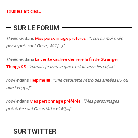
Tous les articles...
SUR LE FORUM
11willmax
dans
Mes personnage préférés
:
"coucou moi mais
perso préf sont Onze , Will [...]"
11willmax
dans
La vérité cachée derrière la fin de Stranger
Things S5
:
"mouais je trouve que c'est bizarre les co[...]"
rowiw
dans
Help me !!!!
:
"Une casquette rétro des années 80 ou
une lamp[...]"
rowiw
dans
Mes personnage préférés
:
"Mes personnages
préférée sont Onze, Mike et M[...]"
SUR TWITTER