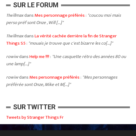
SUR LE FORUM
11willmax
dans
Mes personnage préférés
:
"coucou moi mais
perso préf sont Onze , Will [...]"
11willmax
dans
La vérité cachée derrière la fin de Stranger
Things S5
:
"mouais je trouve que c'est bizarre les co[...]"
rowiw
dans
Help me !!!!
:
"Une casquette rétro des années 80 ou
une lamp[...]"
rowiw
dans
Mes personnage préférés
:
"Mes personnages
préférée sont Onze, Mike et M[...]"
SUR TWITTER
Tweets by Stranger Things Fr