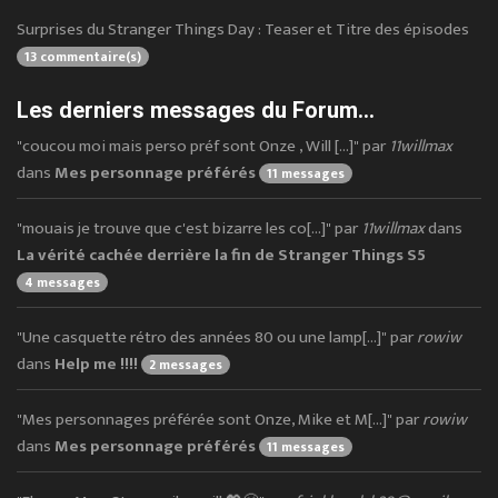
Surprises du Stranger Things Day : Teaser et Titre des épisodes
13 commentaire(s)
Les derniers messages du Forum...
"coucou moi mais perso préf sont Onze , Will [...]" par
11willmax
dans
Mes personnage préférés
11 messages
"mouais je trouve que c'est bizarre les co[...]" par
11willmax
dans
La vérité cachée derrière la fin de Stranger Things S5
4 messages
"Une casquette rétro des années 80 ou une lamp[...]" par
rowiw
dans
Help me !!!!
2 messages
"Mes personnages préférée sont Onze, Mike et M[...]" par
rowiw
dans
Mes personnage préférés
11 messages