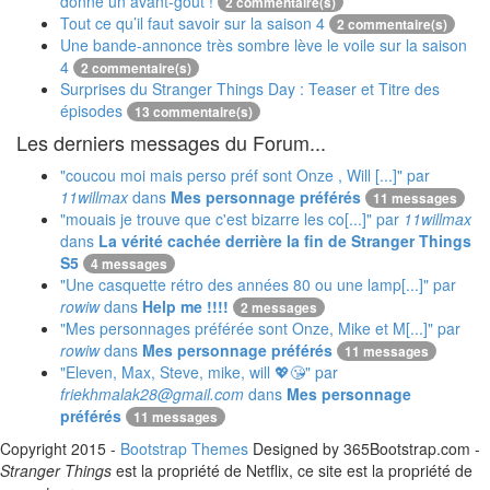
donne un avant-goût !
2 commentaire(s)
Tout ce qu’il faut savoir sur la saison 4
2 commentaire(s)
Une bande-annonce très sombre lève le voile sur la saison
4
2 commentaire(s)
Surprises du Stranger Things Day : Teaser et Titre des
épisodes
13 commentaire(s)
Les derniers messages du Forum...
"coucou moi mais perso préf sont Onze , Will [...]" par
11willmax
dans
Mes personnage préférés
11 messages
"mouais je trouve que c'est bizarre les co[...]" par
11willmax
dans
La vérité cachée derrière la fin de Stranger Things
S5
4 messages
"Une casquette rétro des années 80 ou une lamp[...]" par
rowiw
dans
Help me !!!!
2 messages
"Mes personnages préférée sont Onze, Mike et M[...]" par
rowiw
dans
Mes personnage préférés
11 messages
"Eleven, Max, Steve, mike, will 💖😘" par
friekhmalak28@gmail.com
dans
Mes personnage
préférés
11 messages
Copyright 2015 -
Bootstrap Themes
Designed by 365Bootstrap.com -
Stranger Things
est la propriété de Netflix, ce site est la propriété de