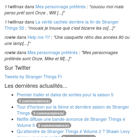
11willmax
dans
Mes personnage préférés
:
"coucou moi mais
perso préf sont Onze , Will [...]"
11willmax
dans
La vérité cachée derrière la fin de Stranger
Things S5
:
"mouais je trouve que c'est bizarre les co[...]"
rowiw
dans
Help me !!!!
:
"Une casquette rétro des années 80 ou
une lamp[...]"
rowiw
dans
Mes personnage préférés
:
"Mes personnages
préférée sont Onze, Mike et M[...]"
Sur Twitter
Tweets by Stranger Things Fr
Les dernières actualités...
Premier trailer et dates de sorties pour la saison 5
0 commentaire(s)
Tour d'horizon sur la 5ème et dernière saison de Stranger
Things
3 commentaire(s)
Netflix diffuse une bande-annonce de Stranger Things 4
Volume II
8 commentaire(s)
Qu'attendre de Stranger Things 4 Volume 2 ? Shawn Levy