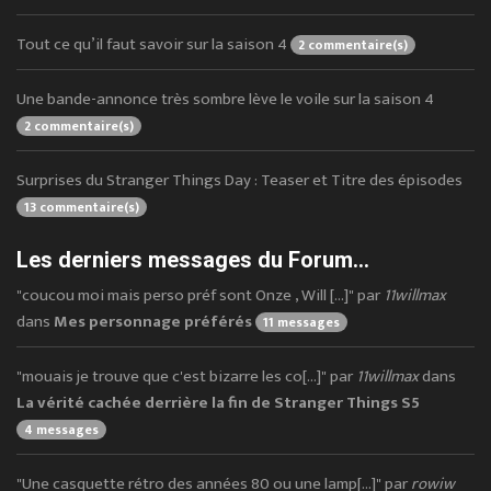
Tout ce qu’il faut savoir sur la saison 4
2 commentaire(s)
Une bande-annonce très sombre lève le voile sur la saison 4
2 commentaire(s)
Surprises du Stranger Things Day : Teaser et Titre des épisodes
13 commentaire(s)
Les derniers messages du Forum...
"coucou moi mais perso préf sont Onze , Will [...]" par
11willmax
dans
Mes personnage préférés
11 messages
"mouais je trouve que c'est bizarre les co[...]" par
11willmax
dans
La vérité cachée derrière la fin de Stranger Things S5
4 messages
"Une casquette rétro des années 80 ou une lamp[...]" par
rowiw