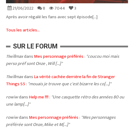
21/06/2022
8
7044
3
Après avoir régalé les fans avec sept épisode[...]
Tous les articles...
SUR LE FORUM
11willmax
dans
Mes personnage préférés
:
"coucou moi mais
perso préf sont Onze , Will [...]"
11willmax
dans
La vérité cachée derrière la fin de Stranger
Things S5
:
"mouais je trouve que c'est bizarre les co[...]"
rowiw
dans
Help me !!!!
:
"Une casquette rétro des années 80 ou
une lamp[...]"
rowiw
dans
Mes personnage préférés
:
"Mes personnages
préférée sont Onze, Mike et M[...]"