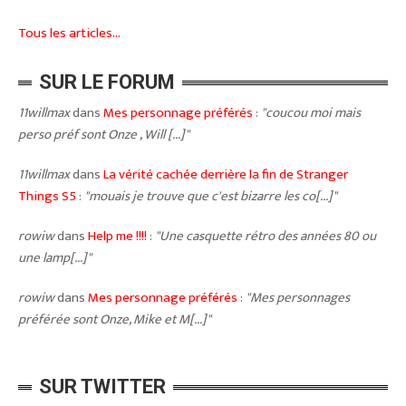
Tous les articles...
SUR LE FORUM
11willmax
dans
Mes personnage préférés
:
"coucou moi mais
perso préf sont Onze , Will [...]"
11willmax
dans
La vérité cachée derrière la fin de Stranger
Things S5
:
"mouais je trouve que c'est bizarre les co[...]"
rowiw
dans
Help me !!!!
:
"Une casquette rétro des années 80 ou
une lamp[...]"
rowiw
dans
Mes personnage préférés
:
"Mes personnages
préférée sont Onze, Mike et M[...]"
SUR TWITTER