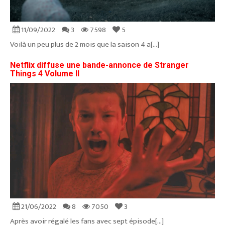
11/09/2022
3
7598
5
Voilà un peu plus de 2 mois que la saison 4 a[...]
Netflix diffuse une bande-annonce de Stranger
Things 4 Volume II
21/06/2022
8
7050
3
Après avoir régalé les fans avec sept épisode[...]