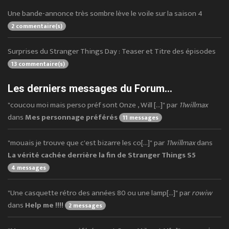
Une bande-annonce très sombre lève le voile sur la saison 4
2 commentaire(s)
Surprises du Stranger Things Day : Teaser et Titre des épisodes
13 commentaire(s)
Les derniers messages du Forum...
"coucou moi mais perso préf sont Onze , Will [...]" par
11willmax
dans
Mes personnage préférés
11 messages
"mouais je trouve que c'est bizarre les co[...]" par
11willmax
dans
La vérité cachée derrière la fin de Stranger Things S5
4 messages
"Une casquette rétro des années 80 ou une lamp[...]" par
rowiw
dans
Help me !!!!
2 messages