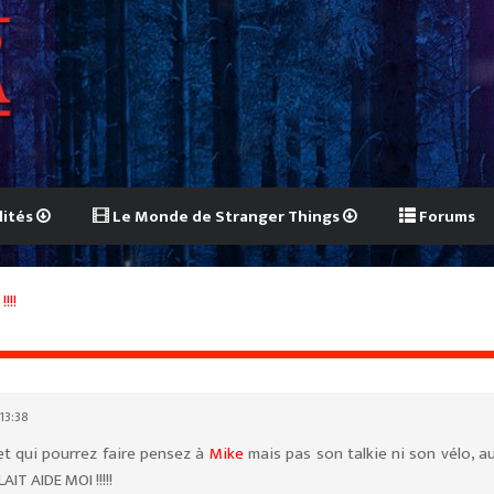
lités
Le Monde de Stranger Things
Forums
!!!
 13:38
et qui pourrez faire pensez à
Mike
mais pas son talkie ni son vélo, a
AIT AIDE MOI !!!!!