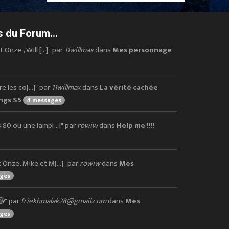
 du Forum...
nze , Will [...]" par
11willmax
dans
Mes personnage
 les co[...]" par
11willmax
dans
La vérité cachée
ings S5
4 messages
80 ou une lamp[...]" par
rowiw
dans
Help me !!!!
nze, Mike et M[...]" par
rowiw
dans
Mes
ages
😘" par
friekhmalak28@gmail.com
dans
Mes
ages