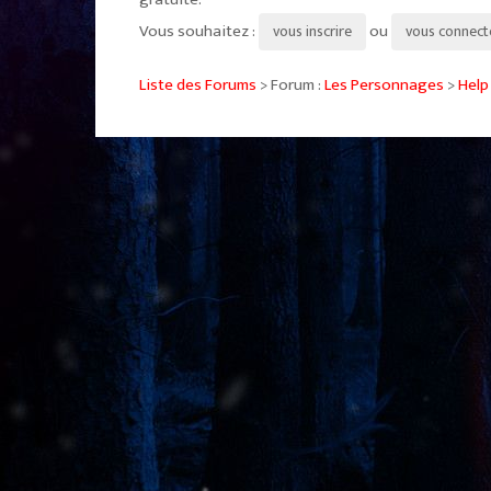
Vous souhaitez :
ou
vous inscrire
vous connect
Liste des Forums
> Forum :
Les Personnages
>
Help 