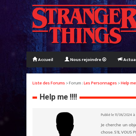
Accueil
Nous rejoindre
Actua
Liste des Forums
> Forum :
Les Personnages
>
Help me !
Help me !!!!
Publié le 11/06/2024 à
Je cherche un obj
chose. S'IL VOUS PL