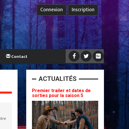
Connexion
Inscription
Contact
ACTUALITÉS
Premier trailer et dates de
sorties pour la saison 5
utre