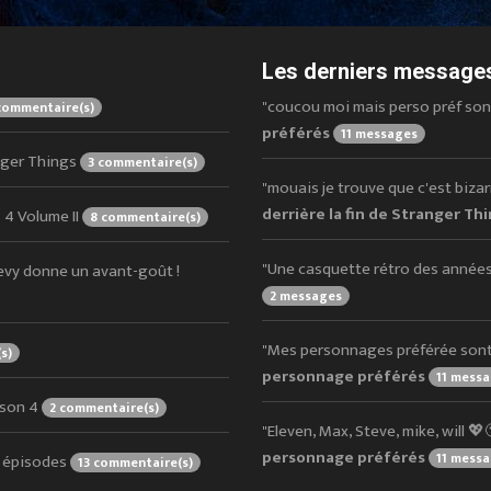
Les derniers messages
"coucou moi mais perso préf sont O
commentaire(s)
préférés
11 messages
anger Things
3 commentaire(s)
"mouais je trouve que c'est bizarre
derrière la fin de Stranger Th
 4 Volume II
8 commentaire(s)
"Une casquette rétro des années 
evy donne un avant-goût !
2 messages
"Mes personnages préférée sont O
s)
personnage préférés
11 mess
ison 4
2 commentaire(s)
"Eleven, Max, Steve, mike, will 💖
personnage préférés
11 mess
s épisodes
13 commentaire(s)