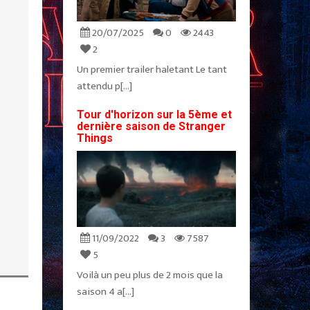
20/07/2025
0
2443
2
Un premier trailer haletant Le tant
attendu p[...]
Tour d'horizon sur la 5ème et
dernière saison de Stranger
Things
11/09/2022
3
7587
5
Voilà un peu plus de 2 mois que la
saison 4 a[...]