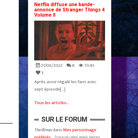
Netflix diffuse une bande-
annonce de Stranger Things 4
Volume II
21/06/2022
8
7043
3
Après avoir régalé les fans avec
sept épisode[...]
Tous les articles...
SUR LE FORUM
11willmax
dans
Mes personnage
préférés
:
"coucou moi mais perso