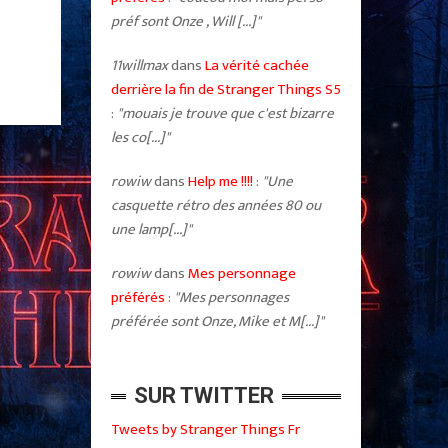
préf sont Onze , Will [...]"
11willmax
dans
La vérité cachée
derrière la fin de Stranger Things S5
:
"mouais je trouve que c'est bizarre
les co[...]"
rowiw
dans
Help me !!!!
:
"Une
casquette rétro des années 80 ou
une lamp[...]"
rowiw
dans
Mes personnage
préférés
:
"Mes personnages
préférée sont Onze, Mike et M[...]"
SUR TWITTER
Tweets by Stranger Things Fr