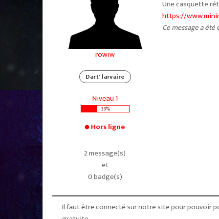
Une casquette rét
https://www.minim
Ce message a été é
rowiw
Dart' larvaire
Niveau 1
33%
Hors ligne
2 message(s)
et
0 badge(s)
Il faut être connecté sur notre site pour pouvoir po
gratuite.