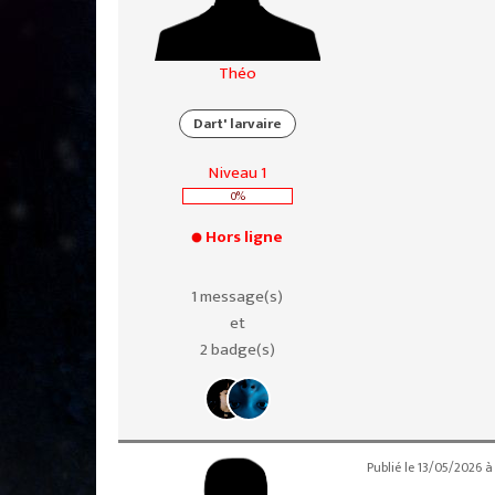
Théo
Dart' larvaire
Niveau 1
0%
Hors ligne
1 message(s)
et
2 badge(s)
Publié le 13/05/2026 à