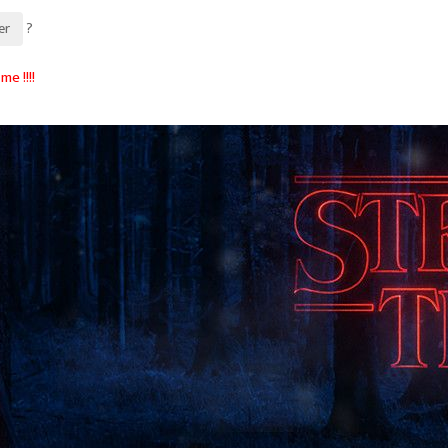
?
er
me !!!!