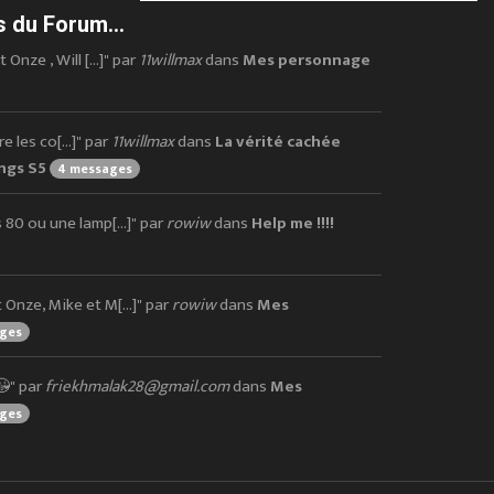
 du Forum...
nze , Will [...]" par
11willmax
dans
Mes personnage
 les co[...]" par
11willmax
dans
La vérité cachée
ings S5
4 messages
80 ou une lamp[...]" par
rowiw
dans
Help me !!!!
nze, Mike et M[...]" par
rowiw
dans
Mes
ages
😘" par
friekhmalak28@gmail.com
dans
Mes
ages