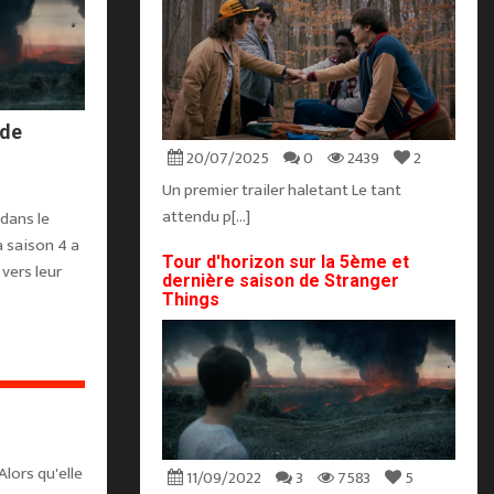
 de
20/07/2025
0
2439
2
Un premier trailer haletant Le tant
attendu p[...]
 dans le
a saison 4 a
Tour d'horizon sur la 5ème et
vers leur
dernière saison de Stranger
Things
Alors qu'elle
11/09/2022
3
7583
5