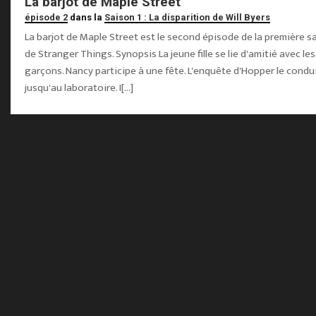
La barjot de Maple Street
épisode 2
dans la
Saison 1 : La disparition de Will Byers
La barjot de Maple Street est le second épisode de la première s
de Stranger Things. Synopsis La jeune fille se lie d'amitié avec les
garçons. Nancy participe à une fête. L'enquête d'Hopper le condu
jusqu'au laboratoire. I[...]