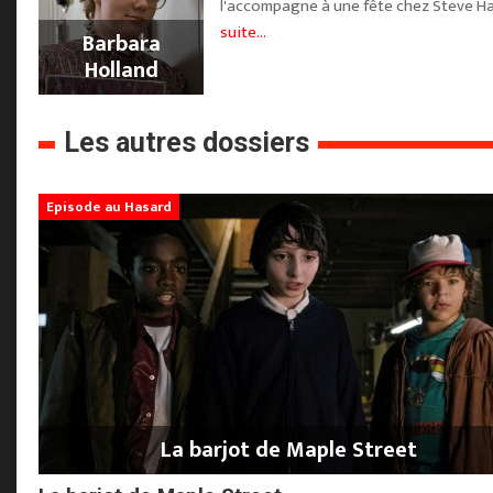
l'accompagne à une fête chez Steve Har
suite...
Barbara
Holland
Les autres dossiers
Episode au Hasard
La barjot de Maple Street