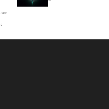
aison
it