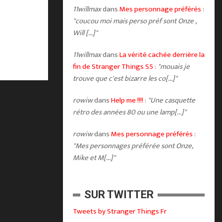
11willmax
dans
Mes personnage préférés
:
"coucou moi mais perso préf sont Onze ,
Will [...]"
11willmax
dans
La vérité cachée derrière la
fin de Stranger Things S5
:
"mouais je
trouve que c'est bizarre les co[...]"
rowiw
dans
Help me !!!!
:
"Une casquette
rétro des années 80 ou une lamp[...]"
rowiw
dans
Mes personnage préférés
:
"Mes personnages préférée sont Onze,
Mike et M[...]"
SUR TWITTER
Tweets by Stranger Things Fr