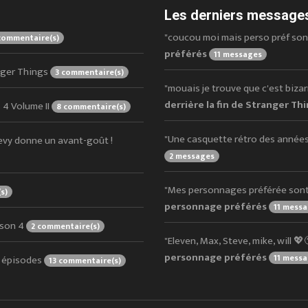
Les derniers messages
"coucou moi mais perso préf sont O
commentaire(s)
préférés
11 messages
anger Things
3 commentaire(s)
"mouais je trouve que c'est bizarre
derrière la fin de Stranger Th
 4 Volume II
8 commentaire(s)
"Une casquette rétro des années 
evy donne un avant-goût !
2 messages
"Mes personnages préférée sont O
s)
personnage préférés
11 mess
ison 4
2 commentaire(s)
"Eleven, Max, Steve, mike, will 💖
personnage préférés
11 mess
s épisodes
13 commentaire(s)