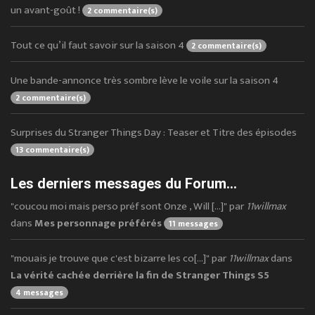
un avant-goût !
2 commentaire(s)
Tout ce qu’il faut savoir sur la saison 4
2 commentaire(s)
Une bande-annonce très sombre lève le voile sur la saison 4
2 commentaire(s)
Surprises du Stranger Things Day : Teaser et Titre des épisodes
13 commentaire(s)
Les derniers messages du Forum...
"coucou moi mais perso préf sont Onze , Will [...]" par
11willmax
dans
Mes personnage préférés
11 messages
"mouais je trouve que c'est bizarre les co[...]" par
11willmax
dans
La vérité cachée derrière la fin de Stranger Things S5
4 messages