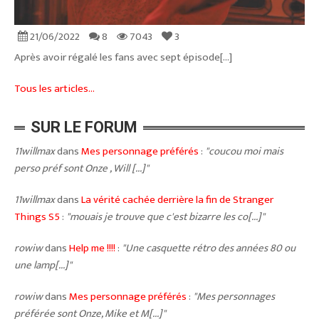
21/06/2022
8
7043
3
Après avoir régalé les fans avec sept épisode[...]
Tous les articles...
SUR LE FORUM
11willmax
dans
Mes personnage préférés
:
"coucou moi mais
perso préf sont Onze , Will [...]"
11willmax
dans
La vérité cachée derrière la fin de Stranger
Things S5
:
"mouais je trouve que c'est bizarre les co[...]"
rowiw
dans
Help me !!!!
:
"Une casquette rétro des années 80 ou
une lamp[...]"
rowiw
dans
Mes personnage préférés
:
"Mes personnages
préférée sont Onze, Mike et M[...]"