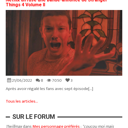
Things 4 Volume II
21/06/2022
8
7050
3
Après avoir régalé les fans avec sept épisode[...]
Tous les articles...
SUR LE FORUM
11willmax
dans
Mes personnage préférés
:
"coucou moi mais