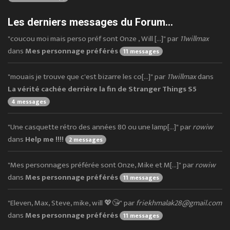
Les derniers messages du Forum...
"coucou moi mais perso préf sont Onze , Will [...]" par
11willmax
dans
Mes personnage préférés
11 messages
"mouais je trouve que c'est bizarre les co[...]" par
11willmax
dans
La vérité cachée derrière la fin de Stranger Things S5
4 messages
"Une casquette rétro des années 80 ou une lamp[...]" par
rowiw
dans
Help me !!!!
2 messages
"Mes personnages préférée sont Onze, Mike et M[...]" par
rowiw
dans
Mes personnage préférés
11 messages
"Eleven, Max, Steve, mike, will 💖😘" par
friekhmalak28@gmail.com
dans
Mes personnage préférés
11 messages