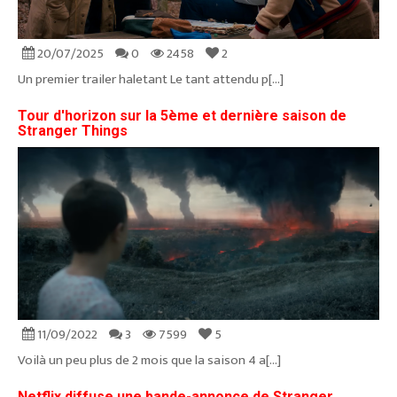
20/07/2025
0
2458
2
Un premier trailer haletant Le tant attendu p[...]
Tour d'horizon sur la 5ème et dernière saison de
Stranger Things
11/09/2022
3
7599
5
Voilà un peu plus de 2 mois que la saison 4 a[...]
Netflix diffuse une bande-annonce de Stranger