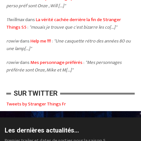
perso préf sont Onze , Will [...]"
11willmax
dans
La vérité cachée derrière la fin de Stranger
Things S5
:
"mouais je trouve que c'est bizarre les co[...]"
rowiw
dans
Help me !!!!
:
"Une casquette rétro des années 80 ou
une lamp[...]"
rowiw
dans
Mes personnage préférés
:
"Mes personnages
préférée sont Onze, Mike et M[...]"
SUR TWITTER
Tweets by Stranger Things Fr
Les dernières actualités...
Premier trailer et dates de sorties pour la saison 5