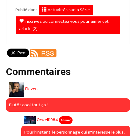
Publié dans
Actualités sur la Série
Inscrivez ou connectez vous pour aimer cet
article (2)
Commentaires
Eleven
Plutôt cool tout ça !
Orwell1984
Admin'
Pour l'instant, le personnage qui m'intéresse le plus,