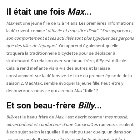
Il était une fois
Max
...
Max
est une jeune fille de 12 à 14 ans. Les premières informations
la décrivent comme "
difficile et trop sûre d'elle
". "
Son apparence,
son comportement et ses activités sont plus typiques des garçons
que des filles de l'époque.
". On apprend également qu'elle
troquera la traditionnelle bicyclette pour se déplacer à
skateboard. Sa relation avec son beau-frère,
Billy
est difficile.
Cela la rend méfiante vis-à-vis des autres et la laisse
constamment sur la défensive. Le titre du premier épisode de la
saison 2, MadMax, semble évoquer la jeune fille. Peut-être y
découvrirons-nous ce qui a rendu
Max
"folle" ?
Et son beau-frère
Billy
...
Billy
est le beau-frère de
Max
. Il est décrit comme "
très musclé,
ultra-confiant et conducteur d'une Camaro
. Des rumeurs circulent
à son sujet selon lesquelles il aurait pu tuer quelqu'un dans son
ancienne école. Il révèle sa
"nature violente et imprévisible à