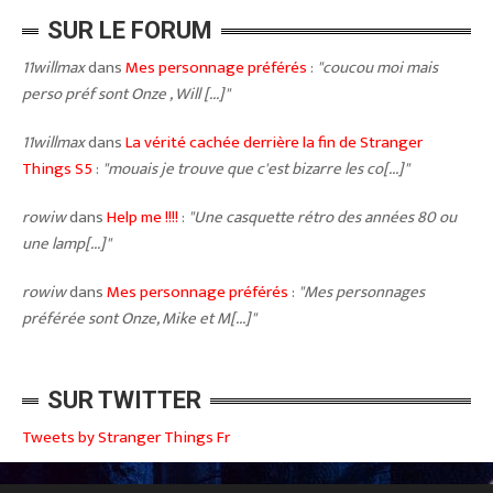
SUR LE FORUM
11willmax
dans
Mes personnage préférés
:
"coucou moi mais
perso préf sont Onze , Will [...]"
11willmax
dans
La vérité cachée derrière la fin de Stranger
Things S5
:
"mouais je trouve que c'est bizarre les co[...]"
rowiw
dans
Help me !!!!
:
"Une casquette rétro des années 80 ou
une lamp[...]"
rowiw
dans
Mes personnage préférés
:
"Mes personnages
préférée sont Onze, Mike et M[...]"
SUR TWITTER
Tweets by Stranger Things Fr