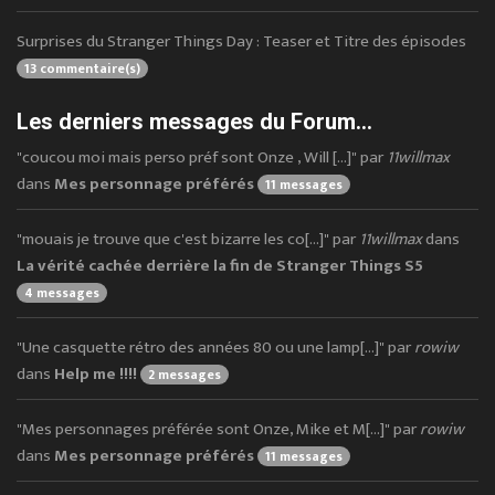
Surprises du Stranger Things Day : Teaser et Titre des épisodes
13 commentaire(s)
Les derniers messages du Forum...
"coucou moi mais perso préf sont Onze , Will [...]" par
11willmax
dans
Mes personnage préférés
11 messages
"mouais je trouve que c'est bizarre les co[...]" par
11willmax
dans
La vérité cachée derrière la fin de Stranger Things S5
4 messages
"Une casquette rétro des années 80 ou une lamp[...]" par
rowiw
dans
Help me !!!!
2 messages
"Mes personnages préférée sont Onze, Mike et M[...]" par
rowiw
dans
Mes personnage préférés
11 messages