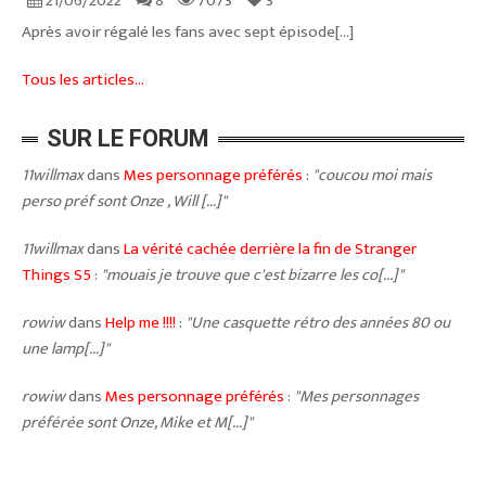
21/06/2022
8
7073
3
Après avoir régalé les fans avec sept épisode[...]
Tous les articles...
SUR LE FORUM
11willmax
dans
Mes personnage préférés
:
"coucou moi mais
perso préf sont Onze , Will [...]"
11willmax
dans
La vérité cachée derrière la fin de Stranger
Things S5
:
"mouais je trouve que c'est bizarre les co[...]"
rowiw
dans
Help me !!!!
:
"Une casquette rétro des années 80 ou
une lamp[...]"
rowiw
dans
Mes personnage préférés
:
"Mes personnages
préférée sont Onze, Mike et M[...]"