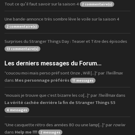
Tout ce qu’il faut savoir sur la saison 4
2 commentaire(s)
Une bande-annonce très sombre lève le voile sur la saison 4
2 commentaire(s)
Surprises du Stranger Things Day : Teaser et Titre des épisodes
13 commentaire(s)
Les derniers messages du Forum...
"coucou moi mais perso préf sont Onze , Will [...]" par
11willmax
dans
Mes personnage préférés
11 messages
"mouais je trouve que c'est bizarre les co[...]" par
11willmax
dans
La vérité cachée derrière la fin de Stranger Things S5
4 messages
"Une casquette rétro des années 80 ou une lamp[...]" par
rowiw
dans
Help me !!!!
2 messages