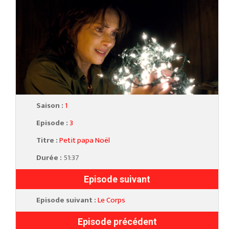
Saison :
1
Episode :
3
Titre :
Petit papa Noël
Durée :
51:37
Episode suivant
Episode suivant :
Le Corps
Episode précédent