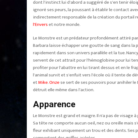
dont l'instinct lui d'abord a suggéré de s'en tenir éloi
ignoré ses peurs, la poussant à établir le contact ave
indirectement responsable de la création du portail re
l'Envers
et notre monde.
Le Monstre est un prédateur profondément attiré par
Barbara laisse échapper une goutte de sang dans la pis
rapidement dans son univers parallèle et la tue. Nanc
servent de cet attrait pour l'hémoglobine pour lui te
profiter pour l'abattre en lui tirant dessus et en le fr
l'animal survit et s'enfuit vers l'école où il tente de d
et
Mike
.
Onze
se sert de ses pouvoirs pour anihiler le
détruit elle même dans l'action.
Apparence
Le Monstre est grand et maigre. Il n'a pas de visage à
Sa tête ne comporte aucun oeil, nez ou oreille mais 
fleur exhibant uniquement un trou et des dents. Ses 
comportent des griffes acérées.