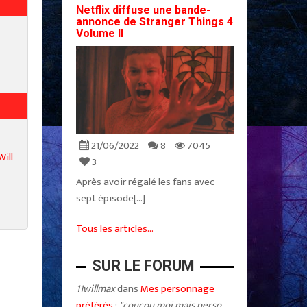
Netflix diffuse une bande-
annonce de Stranger Things 4
Volume II
21/06/2022
8
7045
Will
3
Après avoir régalé les fans avec
sept épisode[...]
Tous les articles...
SUR LE FORUM
11willmax
dans
Mes personnage
préférés
:
"coucou moi mais perso