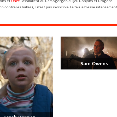
çons et
Onze
l'assimilent au Demogorgon du jeu Donjons et Dragons
 contre les balles), il n'est pas invincible. Le feu le blesse intensément
Sam Owens