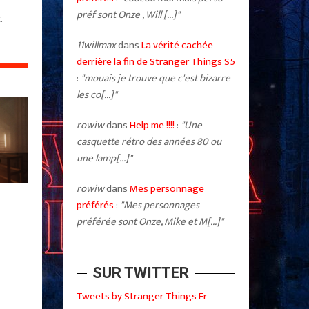
préf sont Onze , Will [...]"
.
11willmax
dans
La vérité cachée
derrière la fin de Stranger Things S5
:
"mouais je trouve que c'est bizarre
les co[...]"
rowiw
dans
Help me !!!!
:
"Une
casquette rétro des années 80 ou
une lamp[...]"
rowiw
dans
Mes personnage
préférés
:
"Mes personnages
préférée sont Onze, Mike et M[...]"
SUR TWITTER
Tweets by Stranger Things Fr