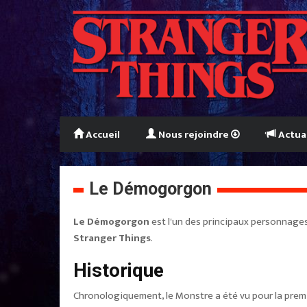
Accueil
Nous rejoindre
Actua
Le Démogorgon
Le Démogorgon
est l'un des principaux personnages
Stranger Things
.
Historique
Chronologiquement, le Monstre a été vu pour la prem