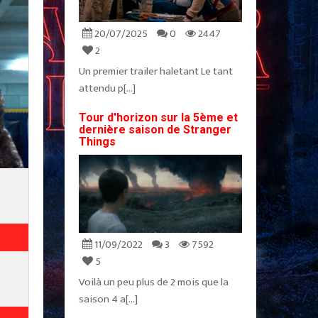
20/07/2025
0
2447
2
Un premier trailer haletant Le tant
attendu p[...]
Tour d'horizon sur la 5ème et
dernière saison de Stranger
Things
11/09/2022
3
7592
5
Voilà un peu plus de 2 mois que la
saison 4 a[...]