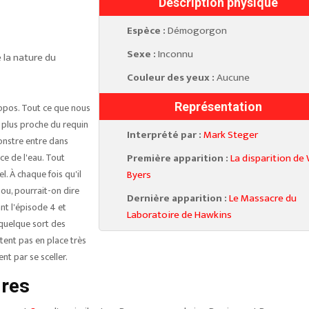
Description physique
Espèce :
Démogorgon
Sexe :
Inconnu
e la nature du
Couleur des yeux :
Aucune
Représentation
ropos. Tout ce que nous
l plus proche du requin
Interprété par :
Mark Steger
onstre entre dans
ce de l'eau. Tout
Première apparition :
La disparition de 
l. À chaque fois qu'il
Byers
 ou, pourrait-on dire
Dernière apparition :
Le Massacre du
nt l'épisode 4 et
Laboratoire de Hawkins
 quelque sort des
stent pas en place très
nt par se sceller.
ires