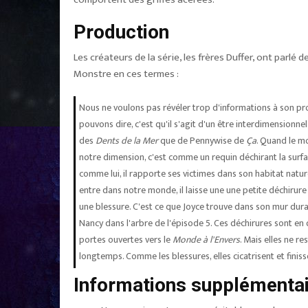
Production
Les créateurs de la série, les frères Duffer, ont parlé d
Monstre en ces termes :
Nous ne voulons pas révéler trop d'informations à son p
pouvons dire, c'est qu'il s'agit d'un être interdimensionne
des
Dents de la Mer
que de Pennywise de
Ça
. Quand le m
notre dimension, c'est comme un requin déchirant la surfa
comme lui, il rapporte ses victimes dans son habitat nature
entre dans notre monde, il laisse une une petite déchirure
une blessure. C'est ce que Joyce trouve dans son mur dura
Nancy dans l'arbre de l'épisode 5. Ces déchirures sont en
portes ouvertes vers le
Monde à l'Envers
. Mais elles ne re
longtemps. Comme les blessures, elles cicatrisent et finisse
Informations supplémenta