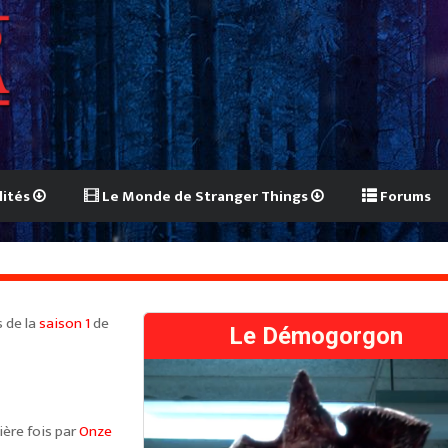
lités
Le Monde de Stranger Things
Forums
 de la
saison 1
de
Le Démogorgon
ière fois par
Onze