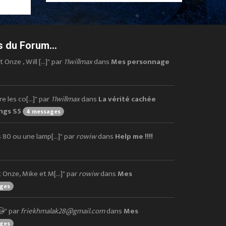
 du Forum...
nze , Will [...]" par
11willmax
dans
Mes personnage
 les co[...]" par
11willmax
dans
La vérité cachée
ings S5
4 messages
80 ou une lamp[...]" par
rowiw
dans
Help me !!!!
nze, Mike et M[...]" par
rowiw
dans
Mes
ages
😘" par
friekhmalak28@gmail.com
dans
Mes
ages