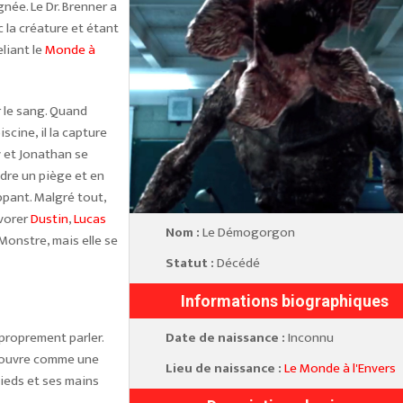
gnée. Le Dr. Brenner a
c la créature et étant
liant le
Monde à
 le sang. Quand
cine, il la capture
y et Jonathan se
ndre un piège et en
appant. Malgré tout,
évorer
Dustin
,
Lucas
Nom :
Le Démogorgon
 Monstre, mais elle se
Statut :
Décédé
Informations biographiques
 proprement parler.
Date de naissance :
Inconnu
s'ouvre comme une
Lieu de naissance :
Le Monde à l'Envers
pieds et ses mains