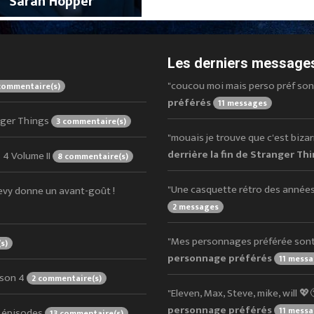
Sarah Hopper
Les derniers messages
"coucou moi mais perso préf sont O
commentaire(s)
préférés
11 messages
anger Things
3 commentaire(s)
"mouais je trouve que c'est bizarre
derrière la fin de Stranger Th
 4 Volume II
8 commentaire(s)
"Une casquette rétro des années 
evy donne un avant-goût !
2 messages
"Mes personnages préférée sont O
s)
personnage préférés
11 mess
ison 4
2 commentaire(s)
"Eleven, Max, Steve, mike, will 💖
personnage préférés
11 mess
s épisodes
13 commentaire(s)