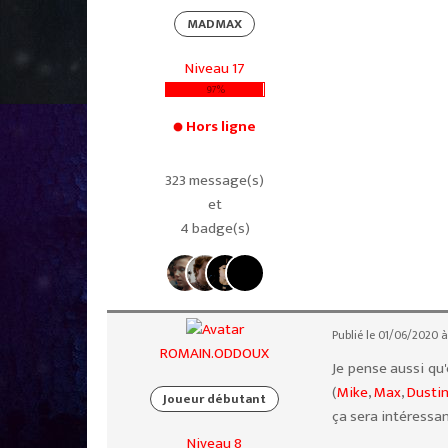
MADMAX
Niveau 17
97%
Hors ligne
323 message(s)
et
4 badge(s)
Publié le 01/06/2020 à
ROMAIN.ODDOUX
Je pense aussi qu'
(
Mike
,
Max
,
Dusti
Joueur débutant
ça sera intéressa
Niveau 8