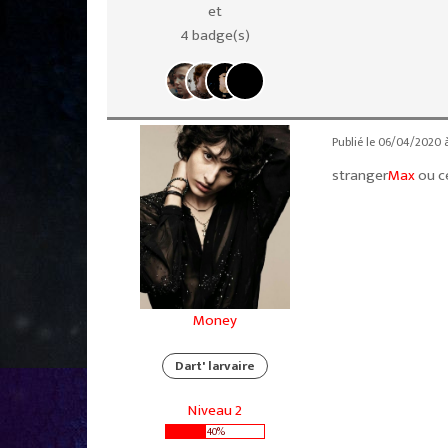
et
4 badge(s)
Publié le 06/04/2020 
stranger
Max
ou ce
Money
Dart' larvaire
Niveau 2
40%