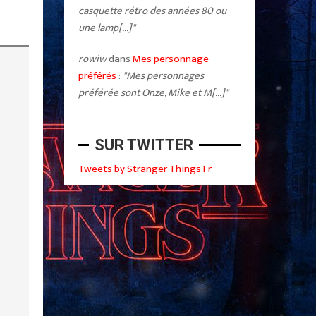
casquette rétro des années 80 ou
une lamp[...]"
rowiw
dans
Mes personnage
préférés
:
"Mes personnages
préférée sont Onze, Mike et M[...]"
SUR TWITTER
Tweets by Stranger Things Fr