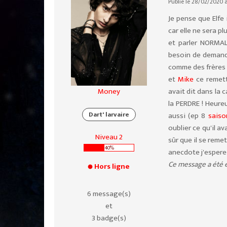
Publié le 28/02/2020 à
Je pense que Elfe 
car elle ne sera p
et parler NORMAL
besoin de demander
comme des frères e
et
Mike
ce remett
avait dit dans la 
Money
la PERDRE ! Heureu
Dart' larvaire
aussi (ep 8
saiso
oublier ce qu'il av
Niveau 2
sûr que il se remet
40%
anecdote j'espere 
Ce message a été é
Hors ligne
6 message(s)
et
3 badge(s)