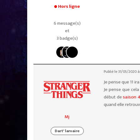
Hors ligne
6 message(s)
et
3 badge(s)
Publié le 31/05/2020 à
Je pense que 11 ir
Je pense que cela
début de
saison 
quand elle retrou
Mj
Dart' larvaire