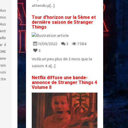
attendu p[...]
plus
amis
Tour d'horizon sur la 5ème et
dernière saison de Stranger
lus
Things
ent
elle
11/09/2022
3
7584
r il
5
CORE
aime
Voilà un peu plus de 2 mois que la
vais
saison 4 a[...]
suis
Netflix diffuse une bande-
tite
annonce de Stranger Things 4
Volume II