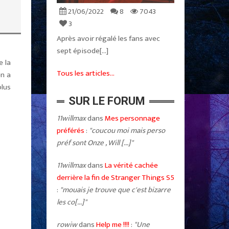
21/06/2022
8
7043
3
Après avoir régalé les fans avec
sept épisode[...]
e la
Tous les articles...
 en a
plus
SUR LE FORUM
11willmax
dans
Mes personnage
préférés
:
"coucou moi mais perso
préf sont Onze , Will [...]"
11willmax
dans
La vérité cachée
derrière la fin de Stranger Things S5
:
"mouais je trouve que c'est bizarre
les co[...]"
rowiw
dans
Help me !!!!
:
"Une