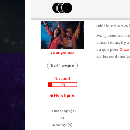
Publié le 04/03/2020 à
Moi, j'aimerais s
saison deux, il y a
eu que pour
Onze
strangermax
sur les sentiment
Dart' larvaire
Niveau 3
14%
Hors ligne
10 message(s)
et
4 badge(s)