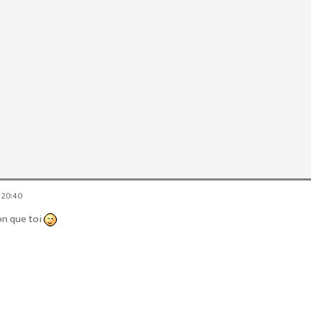
à 20:40
on que toi