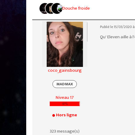
Publié le 15/03/2020 à
Qu' Eleven aille à
coco_gainsbourg
MADMAX
Niveau 17
97%
Hors ligne
323 message(s)