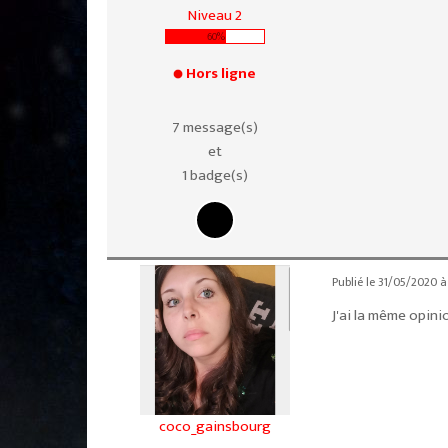
Niveau 2
60%
Hors ligne
7 message(s)
et
1 badge(s)
Publié le 31/05/2020 
J'ai la même opini
coco_gainsbourg