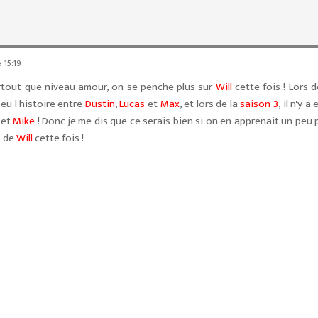
 15:19
urtout que niveau amour, on se penche plus sur
Will
cette fois ! Lors d
 eu l'histoire entre
Dustin
,
Lucas
et
Max
, et lors de la
saison 3
, il n'y a
et
Mike
! Donc je me dis que ce serais bien si on en apprenait un peu 
s de
Will
cette fois !