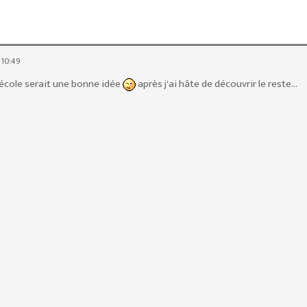
 10:49
 l'école serait une bonne idée
après j'ai hâte de découvrir le reste...