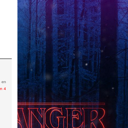
à en
on 4