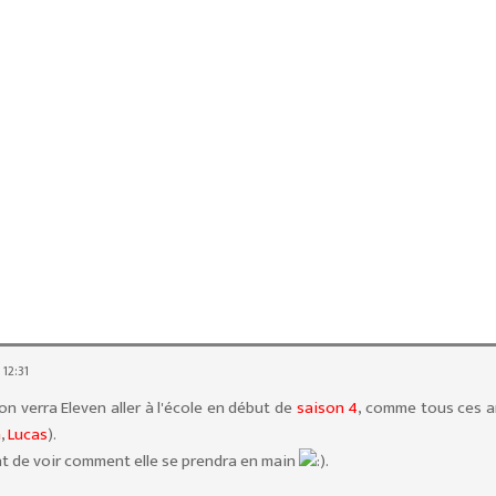
 12:31
on verra Eleven aller à l'école en début de
saison 4
, comme tous ces 
n
,
Lucas
).
nt de voir comment elle se prendra en main
.