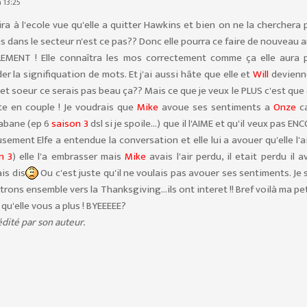
 13:25
ira à l'ecole vue qu'elle a quitter Hawkins et bien on ne la cherchera 
lus dans le secteur n'est ce pas?? Donc elle pourra ce faire de nouveau 
EMENT ! Elle connaîtra les mos correctement comme ça elle aura p
 la signifiquation de mots. Et j'ai aussi hâte que elle et
Will
devienn
t soeur ce serais pas beau ça?? Mais ce que je veux le PLUS c'est que 
e en couple ! Je voudrais que
Mike
avoue ses sentiments a
Onze
ca
cabane (ep 6
saison 3
dsl si je spoile...) que il l'AIME et qu'il veux pas EN
sement Elfe a entendue la conversation et elle lui a avouer qu'elle l'
n 3
) elle l'a embrasser mais
Mike
avais l'air perdu, il etait perdu il a
ais dis
Ou c'est juste qu'il ne voulais pas avouer ses sentiments. Je 
trons ensemble vers la Thanksgiving...ils ont interet !! Bref voilà ma pe
qu'elle vous a plus ! BYEEEEE?
dité par son auteur.