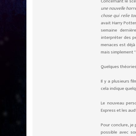
Concernant le scé
une nouvelle horr
chose qui relie tou
avait Harry Potter
semaine dernièr
interpréter des 
menaces est déjà 
mais simplement "
Quelques théories 
Il y a plusieurs f
cela indique quel
Le nouveau pers
Express et les au
Pour conclure, je 
possible avec son