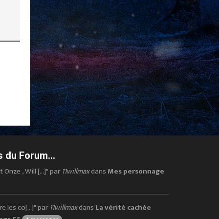
 du Forum...
nze , Will [...]" par
11willmax
dans
Mes personnage
 les co[...]" par
11willmax
dans
La vérité cachée