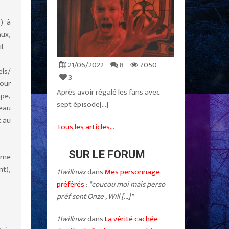
) à
aux,
l.
21/06/2022
8
7050
els/
3
pour
Après avoir régalé les fans avec
ape,
sept épisode[...]
eau
t au
Tous les articles...
SUR LE FORUM
erne
nt),
11willmax
dans
Mes personnage
préférés
:
"coucou moi mais perso
préf sont Onze , Will [...]"
11willmax
dans
La vérité cachée