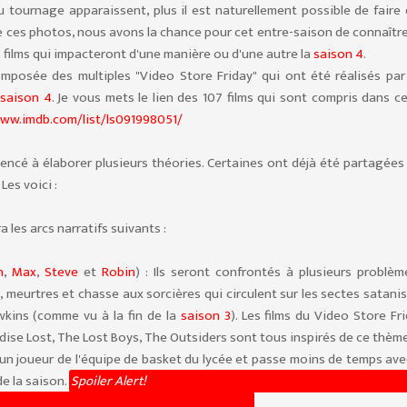
u tournage apparaissent, plus il est naturellement possible de faire
de ces photos, nous avons la chance pour cet entre-saison de connaîtr
s films qui impacteront d'une manière ou d'une autre la
saison 4
.
omposée des multiples "Video Store Friday" qui ont été réalisés par
saison 4
. Je vous mets le lien des 107 films qui sont compris dans c
www.imdb.com/list/ls091998051/
mencé à élaborer plusieurs théories. Certaines ont déjà été partagées
Les voici :
ra les arcs narratifs suivants :
n
,
Max
,
Steve
et
Robin
) : Ils seront confrontés à plusieurs problèm
 meurtres et chasse aux sorcières qui circulent sur les sectes satani
wkins (comme vu à la fin de la
saison 3
). Les films du Video Store Fr
ise Lost, The Lost Boys, The Outsiders sont tous inspirés de ce thème
n joueur de l'équipe de basket du lycée et passe moins de temps ave
e la saison.
Toutefois, Caleb McLaughlin a été vu aux c
 de
Dustin
,
Max
et
Robin
la semaine dernière.