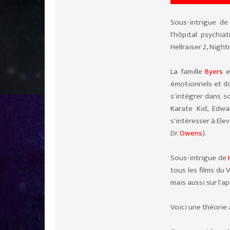
Sous-intrigue d
l'hôpital psychi
Hellraiser 2, Night
La famille
Byers
et
émotionnels et doi
s'intégrer dans s
Karate Kid, Edw
s'intéresser à Ele
Dr.
Owens
).
Sous-intrigue de
tous les films du
mais aussi sur l'a
Voici une théorie à