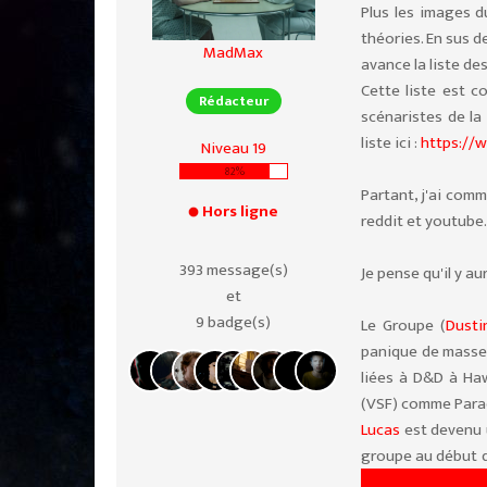
Plus les images d
théories. En sus 
MadMax
avance la liste de
Cette liste est c
Rédacteur
scénaristes de la
liste ici :
https://
Niveau 19
82%
Partant, j'ai com
Hors ligne
reddit et youtube. 
393 message(s)
Je pense qu'il y au
et
9 badge(s)
Le Groupe (
Dusti
panique de masse,
liées à D&D à Ha
(VSF) comme Parad
Lucas
est devenu u
groupe au début d
des personnages