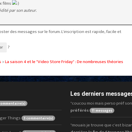
x films
dité par son auteur.
ster des messages sur le forum. L'inscription est rapide, facile et
?
er
s
>
La saison 4 et le "Video Store Friday" : De nombreuses théories
Les derniers messages
"coucou moi mais perso préf sont O
commentaire(s)
préférés
11 messages
anger Things
3 commentaire(s)
"mouais je trouve que c'est bizarre